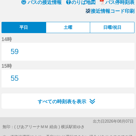
バスの接近情報
のりば地図
バス停時刻表
接近情報コード印刷
平日
土曜
日曜/祝日
14時
59
59分はつ
15時
55
55分はつ
すべての時刻表を表示
出力日2026年08月07日
無印：( ぴあアリーナＭＭ 経由 ) 横浜駅前ゆき