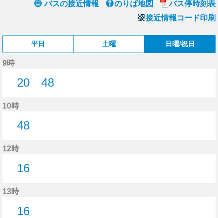
バスの接近情報
のりば地図
バス停時刻表
接近情報コード印刷
平日
土曜
日曜/祝日
9時
20
48
20分はつ
48分はつ
10時
48
48分はつ
12時
16
16分はつ
13時
16