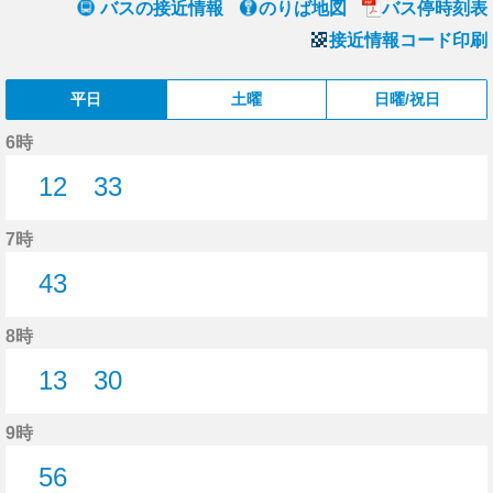
バスの接近情報
のりば地図
バス停時刻表
接近情報コード印刷
平日
土曜
日曜/祝日
6時
12
33
12分はつ
33分はつ
7時
43
43分はつ
8時
13
30
13分はつ
30分はつ
9時
56