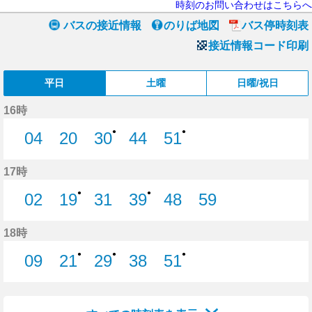
時刻のお問い合わせはこちらへ
バスの接近情報
のりば地図
バス停時刻表
接近情報コード印刷
平日
土曜
日曜/祝日
16時
●
●
04
20
30
44
51
4分はつ
20分はつ
30分はつ
44分はつ
51分はつ
17時
●
●
02
19
31
39
48
59
2分はつ
19分はつ
31分はつ
39分はつ
48分はつ
59分はつ
18時
●
●
●
09
21
29
38
51
9分はつ
21分はつ
29分はつ
38分はつ
51分はつ