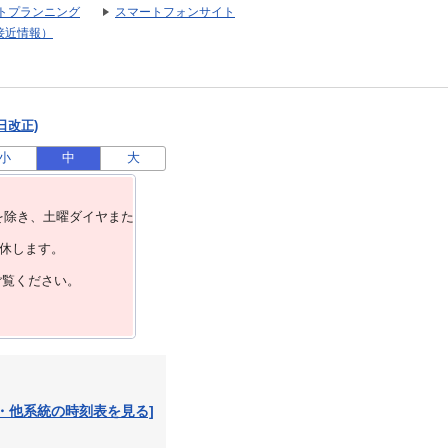
トプランニング
スマートフォンサイト
接近情報）
日改正)
小
中
大
を除き、⼟曜ダイヤまた
運休します。
ご覧ください。
・他系統の時刻表を見る]