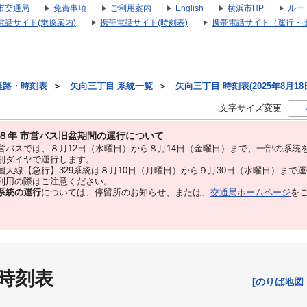
市交通局
免責事項
ご利用案内
English
横浜市HP
ルー
電話サイト(乗換案内)
携帯電話サイト(時刻表)
携帯電話サイト（運行・
経路・時刻表
＞
矢向三丁目 系統一覧
＞
矢向三丁目 時刻表(2025年8月18
文字サイズ変更
８年 市営バス旧盆期間の運行について
バスでは、８⽉12⽇（水曜日）から８⽉14⽇（金曜日）まで、⼀部の系統
別ダイヤで運⾏します。
大線【急行】329系統は８月10日（月曜日）から９月30日（水曜日）まで
用の際はご注意ください。
系統の運行
については、停留所のお知らせ、または、
交通局ホームページ
を
 時刻表
[のりば地図