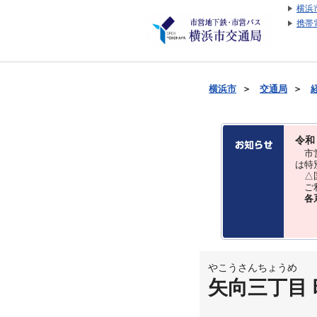
横浜
携帯
横浜市
＞
交通局
＞
令和
市営
は特
△国
ご利
各
やこうさんちょうめ
矢向三丁目