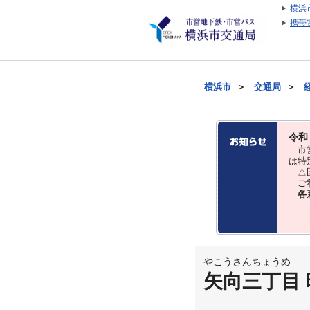
横浜
携帯
横浜市
＞
交通局
＞
令和
市営
は特
△国
ご利
各
やこうさんちょうめ
矢向三丁目