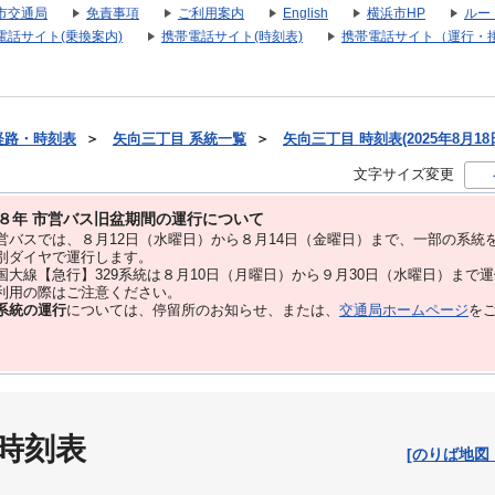
市交通局
免責事項
ご利用案内
English
横浜市HP
ルー
電話サイト(乗換案内)
携帯電話サイト(時刻表)
携帯電話サイト（運行・
経路・時刻表
＞
矢向三丁目 系統一覧
＞
矢向三丁目 時刻表(2025年8月18
文字サイズ変更
８年 市営バス旧盆期間の運行について
バスでは、８⽉12⽇（水曜日）から８⽉14⽇（金曜日）まで、⼀部の系統
別ダイヤで運⾏します。
大線【急行】329系統は８月10日（月曜日）から９月30日（水曜日）まで
用の際はご注意ください。
系統の運行
については、停留所のお知らせ、または、
交通局ホームページ
を
 時刻表
[のりば地図