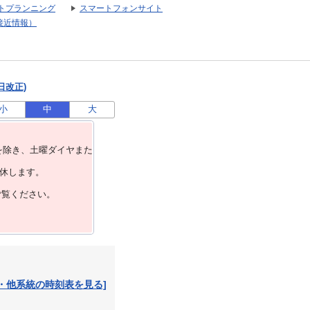
トプランニング
スマートフォンサイト
接近情報）
日改正)
小
中
大
を除き、⼟曜ダイヤまた
運休します。
ご覧ください。
・他系統の時刻表を見る]