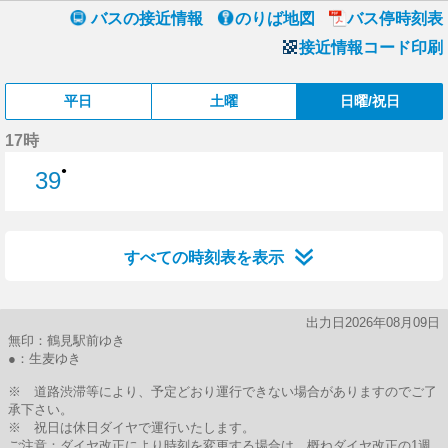
バスの接近情報
のりば地図
バス停時刻表
接近情報コード印刷
平日
土曜
日曜/祝日
17時
●
39
39分はつ
すべての時刻表を表示
出力日2026年08月09日
無印：鶴見駅前ゆき
●：生麦ゆき
※ 道路渋滞等により、予定どおり運行できない場合がありますのでご了
承下さい。
※ 祝日は休日ダイヤで運行いたします。
ご注意：ダイヤ改正により時刻を変更する場合は、概ねダイヤ改正の1週