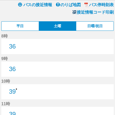
バスの接近情報
のりば地図
バス停時刻表
接近情報コード印刷
平日
土曜
日曜/祝日
8時
36
36分はつ
9時
36
36分はつ
10時
●
39
39分はつ
11時
39