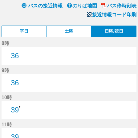
バスの接近情報
のりば地図
バス停時刻表
接近情報コード印刷
平日
土曜
日曜/祝日
8時
36
36分はつ
9時
36
36分はつ
10時
●
39
39分はつ
11時
39