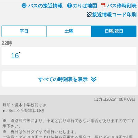
バスの接近情報
のりば地図
バス停時刻表
接近情報コード印刷
平日
土曜
日曜/祝日
22時
●
16
16分はつ
すべての時刻表を表示
出力日2026年08月09日
無印：境木中学校前ゆき
●：保土ケ谷駅東口ゆき
※ 道路渋滞等により、予定どおり運行できない場合がありますのでご了
承下さい。
※ 祝日は休日ダイヤで運行いたします。
ご注意：ダイヤ改正により時刻を変更する場合は、概ねダイヤ改正の1週