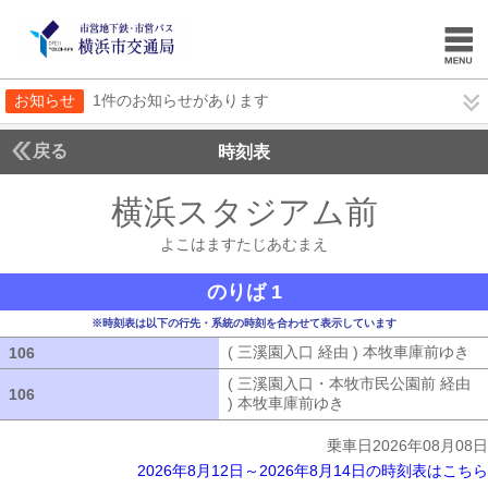
お知らせ
1件のお知らせがあります
戻る
時刻表
横浜スタジアム前
よこは
よこはますたじあむまえ
のりば 1
※時刻表は以下の行先・系統の時刻を合わせて表示しています
( 三溪園入口 経由 ) 本牧車庫前ゆき
(
106
106
( 三溪園入口・本牧市民公園前 経由
106
106
) 本牧車庫前ゆき
( 三溪園入口・本牧市
乗車日2026年08月08日
2026年8月12日～2026年8月14日の時刻表はこちら