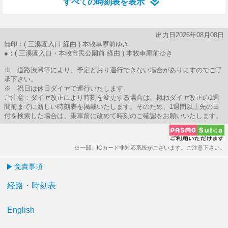
すべての時刻表を表示
出力日2026年08月08日
無印：( 三溪園入口 経由 ) 本牧車庫前ゆき
●：( 三溪園入口・本牧市民公園前 経由 ) 本牧車庫前ゆき
※ 道路渋滞等により、予定どおり運行できない場合がありますのでご了
承下さい。
※ 祝日は休日ダイヤで運行いたします。
ご注意：ダイヤ改正により時刻を変更する場合は、概ねダイヤ改正の1週
間前までに新しい時刻表を掲載いたします。そのため、1週間以上先の日
付を検索した場合は、乗車前に改めて時刻のご確認をお願いいたします。
※一部、ICカード非対応系統がございます。ご注意下さい。
免責事項
経路・時刻表
English