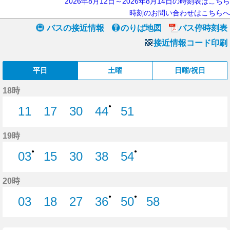
2026年8月12日～2026年8月14日の時刻表はこちら
時刻のお問い合わせはこちらへ
バスの接近情報
のりば地図
バス停時刻表
接近情報コード印刷
平日
土曜
日曜/祝日
18時
●
11
17
30
44
51
11分はつ
17分はつ
30分はつ
44分はつ
51分はつ
19時
●
●
03
15
30
38
54
3分はつ
15分はつ
30分はつ
38分はつ
54分はつ
20時
●
●
03
18
27
36
50
58
3分はつ
18分はつ
27分はつ
36分はつ
50分はつ
58分はつ