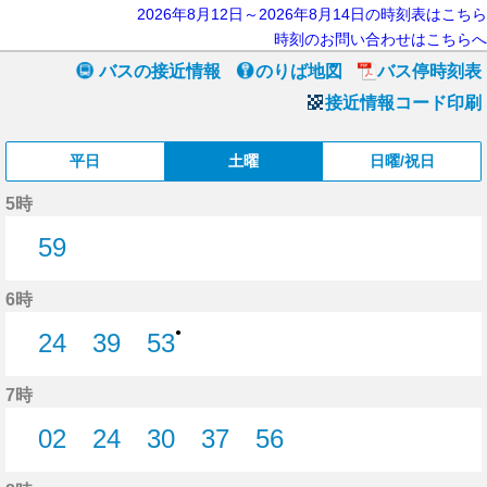
2026年8月12日～2026年8月14日の時刻表はこちら
時刻のお問い合わせはこちらへ
バスの接近情報
のりば地図
バス停時刻表
接近情報コード印刷
平日
土曜
日曜/祝日
5時
59
59分はつ
6時
●
24
39
53
24分はつ
39分はつ
53分はつ
7時
02
24
30
37
56
2分はつ
24分はつ
30分はつ
37分はつ
56分はつ