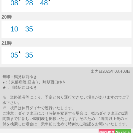
08
28
48
8分はつ
28分はつ
48分はつ
20時
10
35
10分はつ
35分はつ
21時
★
05
35
5分はつ
35分はつ
出力日2026年08月08日
無印：鶴見駅前ゆき
●：( 東部病院 経由 ) 川崎駅西口ゆき
★：川崎駅西口ゆき
※ 道路渋滞等により、予定どおり運行できない場合がありますのでご了
承下さい。
※ 祝日は休日ダイヤで運行いたします。
ご注意：ダイヤ改正により時刻を変更する場合は、概ねダイヤ改正の1週
間前までに新しい時刻表を掲載いたします。そのため、1週間以上先の日
付を検索した場合は、乗車前に改めて時刻のご確認をお願いいたします。