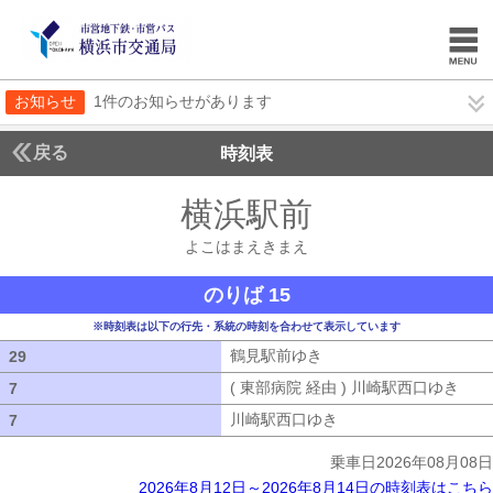
お知らせ
1件のお知らせがあります
戻る
時刻表
横浜駅前
よこはまえ
よこはまえきまえ
のりば 15
※時刻表は以下の行先・系統の時刻を合わせて表示しています
鶴見駅前ゆき
鶴見駅前ゆき
29
29
( 東部病院 経由 ) 川崎駅西口ゆき
( 
7
7
川崎駅西口ゆき
川崎駅西口ゆき
7
7
乗車日2026年08月08日
2026年8月12日～2026年8月14日の時刻表はこちら