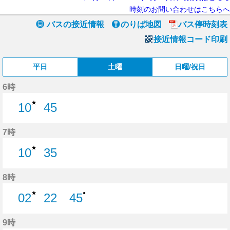
時刻のお問い合わせはこちらへ
バスの接近情報
のりば地図
バス停時刻表
接近情報コード印刷
平日
土曜
日曜/祝日
6時
★
10
45
10分はつ
45分はつ
7時
★
10
35
10分はつ
35分はつ
8時
★
●
02
22
45
2分はつ
22分はつ
45分はつ
9時