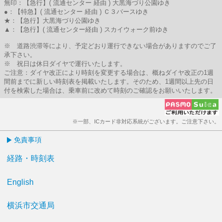
無印：【急行】( 流通センター 経由 ) 大黒海づり公園ゆき
●：【特急】( 流通センター 経由 ) Ｃ３バースゆき
★：【急行】大黒海づり公園ゆき
▲：【急行】( 流通センター経由 ) スカイウォーク前ゆき
※ 道路渋滞等により、予定どおり運行できない場合がありますのでご了
承下さい。
※ 祝日は休日ダイヤで運行いたします。
ご注意：ダイヤ改正により時刻を変更する場合は、概ねダイヤ改正の1週
間前までに新しい時刻表を掲載いたします。そのため、1週間以上先の日
付を検索した場合は、乗車前に改めて時刻のご確認をお願いいたします。
※一部、ICカード非対応系統がございます。ご注意下さい。
免責事項
経路・時刻表
English
横浜市交通局