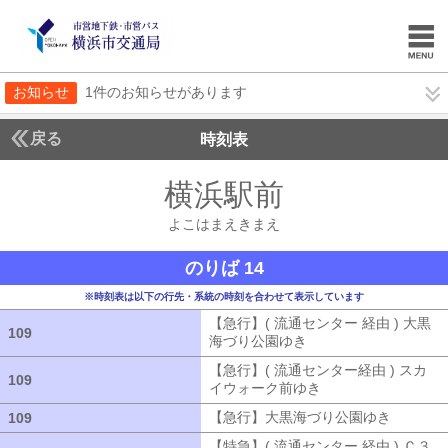
お知らせ
1件のお知らせがあります
戻る
時刻表
横浜駅前
よこはまえ
よこはまえきまえ
のりば 14
※時刻表は以下の行先・系統の時刻を合わせて表示しています
【急行】( 流通センター 経由 ) 大黒
109
109
海づり公園ゆき
【急行】( 流通センタ
【急行】( 流通センター経由 ) スカ
109
109
イウォーク前ゆき
【急行】( 流通セン
【急行】大黒海づり公園ゆき
【急行】
109
109
【特急】( 流通センター 経由 ) Ｃ３