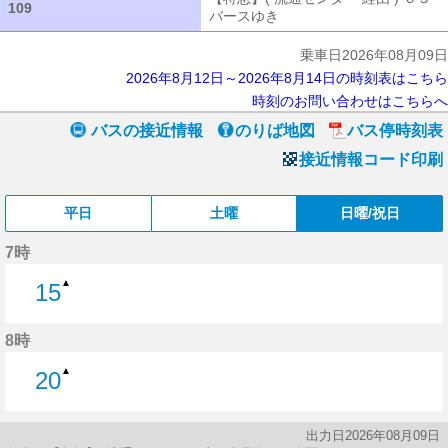
109
109
バースゆき
【特急】( 流通センター 経
乗車日2026年08月09日
2026年8月12日～2026年8月14日の時刻表はこちら
時刻のお問い合わせはこちらへ
バスの接近情報
のりば地図
バス停時刻表
接近情報コード印刷
平日
土曜
日曜/祝日
7時
▲
15
15分はつ
8時
▲
20
20分はつ
出力日2026年08月09日