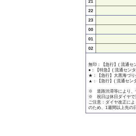
21
22
23
00
01
02
無印：【急行】( 流通セン
●：【特急】( 流通センタ
★：【急行】大黒海づり
▲：【急行】( 流通セン
※ 道路渋滞等により、
※ 祝日は休日ダイヤで
ご注意：ダイヤ改正によ
のため、1週間以上先の