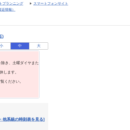
トプランニング
スマートフォンサイト
接近情報）
正)
小
中
大
を除き、⼟曜ダイヤまた
運休します。
ご覧ください。
・他系統の時刻表を見る]