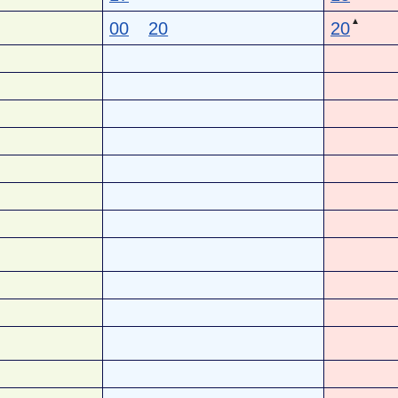
▲
00
20
20