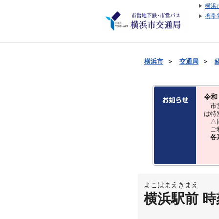
横浜
携帯
横浜市
＞
交通局
＞
令和
市営
は特
△国
ご利
各
よこはまえきまえ
横浜駅前 時