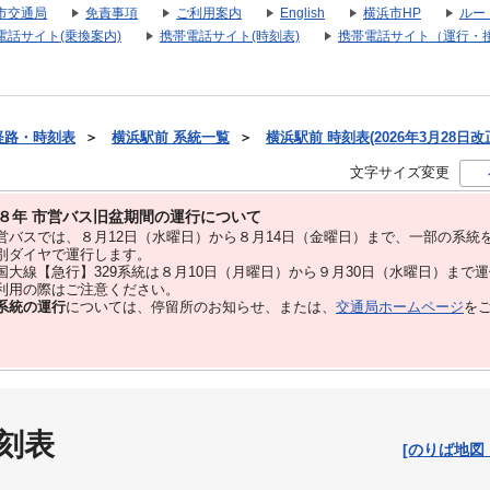
市交通局
免責事項
ご利用案内
English
横浜市HP
ルー
電話サイト(乗換案内)
携帯電話サイト(時刻表)
携帯電話サイト（運行・
経路・時刻表
＞
横浜駅前 系統一覧
＞
横浜駅前 時刻表(2026年3月28日改
文字サイズ変更
８年 市営バス旧盆期間の運行について
バスでは、８⽉12⽇（水曜日）から８⽉14⽇（金曜日）まで、⼀部の系統
別ダイヤで運⾏します。
大線【急行】329系統は８月10日（月曜日）から９月30日（水曜日）まで
用の際はご注意ください。
系統の運行
については、停留所のお知らせ、または、
交通局ホームページ
を
刻表
[のりば地図