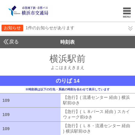
お知らせ
1件のお知らせがあります
戻る
時刻表
横浜駅前
よこはまえ
よこはまえきまえ
のりば 14
※時刻表は以下の行先・系統の時刻を合わせて表示しています
【急行】( 流通センター 経由 ) 横浜
109
109
駅前ゆき
【急行】( 流通センター 経由
【急行】( Ｌ８バース 経由 ) スカイ
109
109
ウォーク前ゆき
【急行】( Ｌ８バース
【急行】( Ｌ８・流通センター 経由
109
109
) 横浜駅前ゆき
【急行】( Ｌ８・流通セ