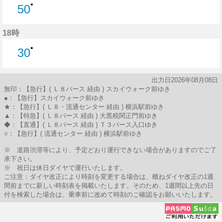
●
50
50分はつ
18時
●
30
30分はつ
出力日2026年08月08日
無印：【急行】( Ｌ８バース 経由 ) スカイウォーク前ゆき
●：【急行】スカイウォーク前ゆき
★：【急行】( Ｌ８・流通センター 経由 ) 横浜駅前ゆき
▲：【特急】( Ｌ８バース 経由 ) 大黒税関正門前ゆき
◆：【直通】( Ｌ８バース 経由 ) Ｔ３バース入口ゆき
○：【急行】( 流通センター 経由 ) 横浜駅前ゆき
※ 道路渋滞等により、予定どおり運行できない場合がありますのでご了
承下さい。
※ 祝日は休日ダイヤで運行いたします。
ご注意：ダイヤ改正により時刻を変更する場合は、概ねダイヤ改正の1週
間前までに新しい時刻表を掲載いたします。そのため、1週間以上先の日
付を検索した場合は、乗車前に改めて時刻のご確認をお願いいたします。