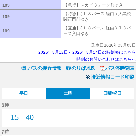
【急行】スカイウォーク前ゆき
【急行
109
109
【特急】( Ｌ８バース 経由 ) 大黒税
109
109
関正門前ゆき
【特急】( Ｌ８バース 経
【直通】( Ｌ８バース 経由 ) Ｔ３バ
109
109
ース入口ゆき
【直通】( Ｌ８バース 経
乗車日2026年08月08日
2026年8月12日～2026年8月14日の時刻表はこちら
時刻のお問い合わせはこちらへ
バスの接近情報
のりば地図
バス停時刻表
接近情報コード印刷
平日
土曜
日曜/祝日
6時
15
40
15分はつ
40分はつ
7時