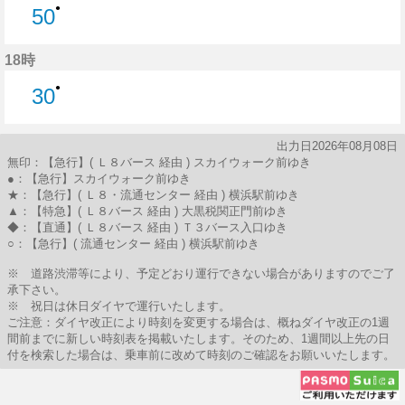
●
50
50分はつ
18時
●
30
30分はつ
出力日2026年08月08日
無印：【急行】( Ｌ８バース 経由 ) スカイウォーク前ゆき
●：【急行】スカイウォーク前ゆき
★：【急行】( Ｌ８・流通センター 経由 ) 横浜駅前ゆき
▲：【特急】( Ｌ８バース 経由 ) 大黒税関正門前ゆき
◆：【直通】( Ｌ８バース 経由 ) Ｔ３バース入口ゆき
○：【急行】( 流通センター 経由 ) 横浜駅前ゆき
※ 道路渋滞等により、予定どおり運行できない場合がありますのでご了
承下さい。
※ 祝日は休日ダイヤで運行いたします。
ご注意：ダイヤ改正により時刻を変更する場合は、概ねダイヤ改正の1週
間前までに新しい時刻表を掲載いたします。そのため、1週間以上先の日
付を検索した場合は、乗車前に改めて時刻のご確認をお願いいたします。