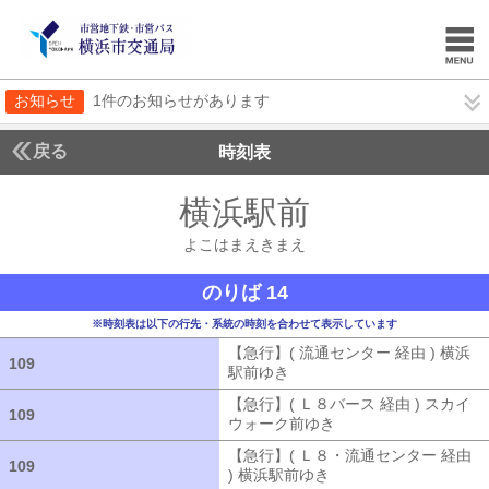
お知らせ
1件のお知らせがあります
戻る
時刻表
横浜駅前
よこはまえ
よこはまえきまえ
のりば 14
※時刻表は以下の行先・系統の時刻を合わせて表示しています
【急行】( 流通センター 経由 ) 横浜
109
109
駅前ゆき
【急行】( 流通センター 経由
【急行】( Ｌ８バース 経由 ) スカイ
109
109
ウォーク前ゆき
【急行】( Ｌ８バース
【急行】( Ｌ８・流通センター 経由
109
109
) 横浜駅前ゆき
【急行】( Ｌ８・流通セ