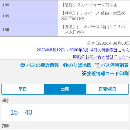
【急行】スカイウォーク前ゆき
【急行
109
109
【特急】( Ｌ８バース 経由 ) 大黒税
109
109
関正門前ゆき
【特急】( Ｌ８バース 経
【直通】( Ｌ８バース 経由 ) Ｔ３バ
109
109
ース入口ゆき
【直通】( Ｌ８バース 経
乗車日2026年08月08日
2026年8月12日～2026年8月14日の時刻表はこちら
時刻のお問い合わせはこちらへ
バスの接近情報
のりば地図
バス停時刻表
接近情報コード印刷
平日
土曜
日曜/祝日
6時
15
40
15分はつ
40分はつ
7時