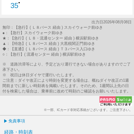
●
35
35分はつ
出力日2026年08月08日
無印：【急行】( Ｌ８バース 経由 ) スカイウォーク前ゆき
●：【急行】スカイウォーク前ゆき
★：【急行】( Ｌ８・流通センター 経由 ) 横浜駅前ゆき
▲：【特急】( Ｌ８バース 経由 ) 大黒税関正門前ゆき
◆：【直通】( Ｌ８バース 経由 ) Ｔ３バース入口ゆき
○：【急行】( 流通センター 経由 ) 横浜駅前ゆき
※ 道路渋滞等により、予定どおり運行できない場合がありますのでご了
承下さい。
※ 祝日は休日ダイヤで運行いたします。
ご注意：ダイヤ改正により時刻を変更する場合は、概ねダイヤ改正の1週
間前までに新しい時刻表を掲載いたします。そのため、1週間以上先の日
付を検索した場合は、乗車前に改めて時刻のご確認をお願いいたします。
※一部、ICカード非対応系統がございます。ご注意下さい。
免責事項
経路・時刻表