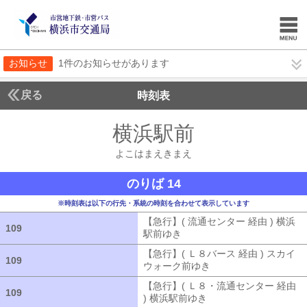
お知らせ
1件のお知らせがあります
戻る
時刻表
横浜駅前
よこはまえ
よこはまえきまえ
のりば 14
※時刻表は以下の行先・系統の時刻を合わせて表示しています
【急行】( 流通センター 経由 ) 横浜
109
109
駅前ゆき
【急行】( 流通センター 経由
【急行】( Ｌ８バース 経由 ) スカイ
109
109
ウォーク前ゆき
【急行】( Ｌ８バース
【急行】( Ｌ８・流通センター 経由
109
109
) 横浜駅前ゆき
【急行】( Ｌ８・流通セ