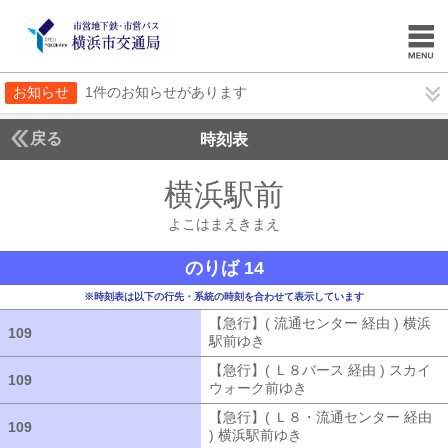
お知らせ
1件のお知らせがあります
戻る
時刻表
横浜駅前
よこはまえ
よこはまえきまえ
のりば 14
※時刻表は以下の行先・系統の時刻を合わせて表示しています
【急行】( 流通センター 経由 ) 横浜
109
109
駅前ゆき
【急行】( 流通センター 経由
【急行】( Ｌ８バース 経由 ) スカイ
109
109
ウォーク前ゆき
【急行】( Ｌ８バース
【急行】( Ｌ８・流通センター 経由
109
109
) 横浜駅前ゆき
【急行】( Ｌ８・流通セ