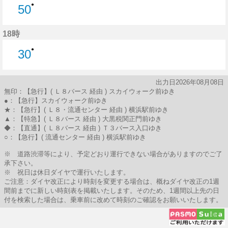
●
50
50分はつ
18時
●
30
30分はつ
出力日2026年08月08日
無印：【急行】( Ｌ８バース 経由 ) スカイウォーク前ゆき
●：【急行】スカイウォーク前ゆき
★：【急行】( Ｌ８・流通センター 経由 ) 横浜駅前ゆき
▲：【特急】( Ｌ８バース 経由 ) 大黒税関正門前ゆき
◆：【直通】( Ｌ８バース 経由 ) Ｔ３バース入口ゆき
○：【急行】( 流通センター 経由 ) 横浜駅前ゆき
※ 道路渋滞等により、予定どおり運行できない場合がありますのでご了
承下さい。
※ 祝日は休日ダイヤで運行いたします。
ご注意：ダイヤ改正により時刻を変更する場合は、概ねダイヤ改正の1週
間前までに新しい時刻表を掲載いたします。そのため、1週間以上先の日
付を検索した場合は、乗車前に改めて時刻のご確認をお願いいたします。