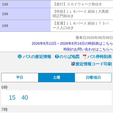
【急行】スカイウォーク前ゆき
【急行
109
109
【特急】( Ｌ８バース 経由 ) 大黒税
109
109
関正門前ゆき
【特急】( Ｌ８バース 経
【直通】( Ｌ８バース 経由 ) Ｔ３バ
109
109
ース入口ゆき
【直通】( Ｌ８バース 経
乗車日2026年08月08日
2026年8月12日～2026年8月14日の時刻表はこちら
時刻のお問い合わせはこちらへ
バスの接近情報
のりば地図
バス停時刻表
接近情報コード印刷
平日
土曜
日曜/祝日
6時
15
40
15分はつ
40分はつ
7時