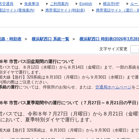
市交通局
免責事項
ご利用案内
English
横浜市HP
ルー
電話サイト(乗換案内)
携帯電話サイト(時刻表)
携帯電話サイト（運行・
経路・時刻表
＞
横浜駅西口 系統一覧
＞
横浜駅西口 時刻表(2026年3月28
文字サイズ変更
８年 市営バス旧盆期間の運行について
バスでは、８⽉12⽇（水曜日）から８⽉14⽇（金曜日）まで、⼀部の系統
別ダイヤで運⾏します。
大線【急行】329系統は８月10日（月曜日）から９月30日（水曜日）まで
用の際はご注意ください。
系統の運行
については、停留所のお知らせ、または、
交通局ホームページ
を
８年 市営バス夏季期間中の運行について（７月27日～８月21日の平日
バスでは、令和８年７月27日（月曜日）から８月21日（金
統において、夏季特別ダイヤで運行します。
大線【急行】329系統は、８月10日（月曜日）から９月30日（水曜日）ま