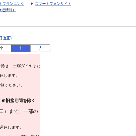
トプランニング
スマートフォンサイト
接近情報）
日改正)
小
中
大
を除き、⼟曜ダイヤまた
運休します。
ご覧ください。
）※旧盆期間を除く
曜日）まで、一部の
で運休します。