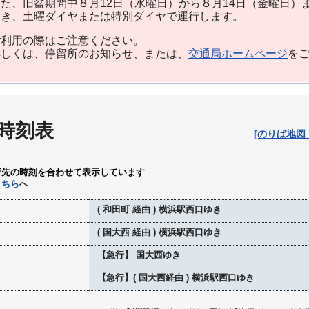
た、旧盆期間中８月12日（水曜日）から８月14日（金曜日）
除き、土曜ダイヤまたは特別ダイヤで運行します。
利用の際はご注意ください。
しくは、停留所のお知らせ、または、
交通局ホームページ
を
 時刻表
[のりば地図
行先の時刻を合わせて表示しています
こちら
へ
( 和田町 経由 ) 横浜駅西口ゆき
( 国大西 経由 ) 横浜駅西口ゆき
【急行】 国大西ゆき
【急行】( 国大西経由 ) 横浜駅西口ゆき