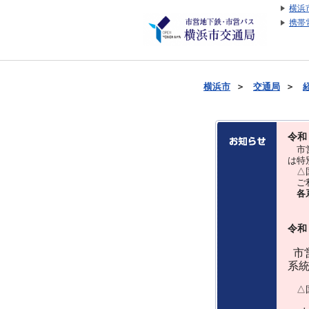
横浜
携帯
横浜市
＞
交通局
＞
令和
市営
は特
△国
ご利
各
令和
市営
系
△国