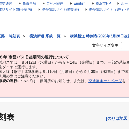
市交通局
免責事項
ご利用案内
English
横浜市HP
ルー
電話サイト(乗換案内)
携帯電話サイト(時刻表)
携帯電話サイト（運行・
経路・時刻表
＞
横浜新道 系統一覧
＞
横浜新道 時刻表(2026年3月28日改
文字サイズ変更
８年 市営バス旧盆期間の運行について
バスでは、８⽉12⽇（水曜日）から８⽉14⽇（金曜日）まで、⼀部の系統
別ダイヤで運⾏します。
大線【急行】329系統は８月10日（月曜日）から９月30日（水曜日）まで
用の際はご注意ください。
系統の運行
については、停留所のお知らせ、または、
交通局ホームページ
を
刻表
[のりば地図