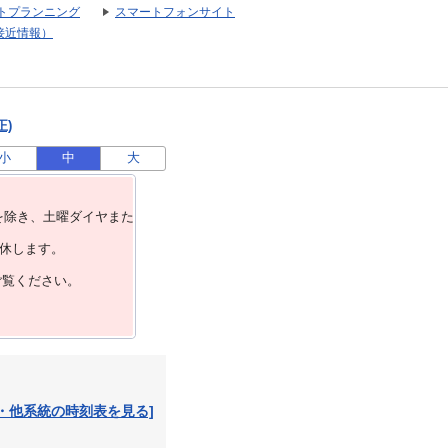
トプランニング
スマートフォンサイト
接近情報）
正)
小
中
大
を除き、⼟曜ダイヤまた
運休します。
ご覧ください。
・他系統の時刻表を見る]