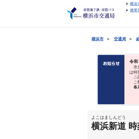
横浜
携帯
横浜市
＞
交通局
＞
令和
市営
は特
△国
ご利
各
よこはましんどう
横浜新道 時