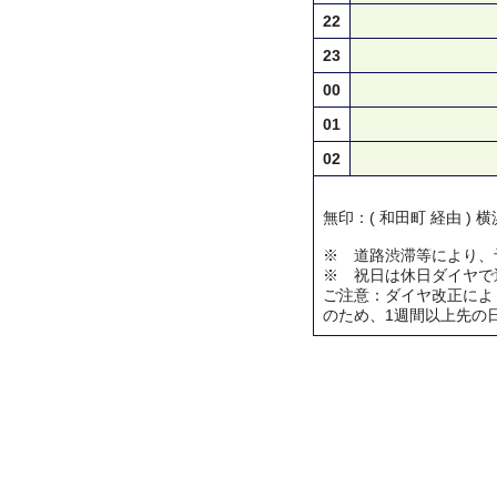
22
23
00
01
02
無印：( 和田町 経由 )
※ 道路渋滞等により、
※ 祝日は休日ダイヤで
ご注意：ダイヤ改正によ
のため、1週間以上先の