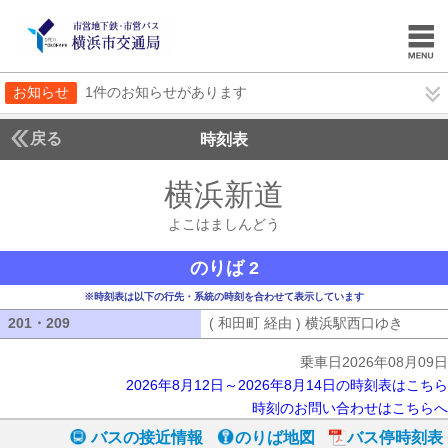
お知らせ
1件のお知らせがあります
戻る
時刻表
横浜新道
よこはまし
よこはましんどう
のりば 2
※時刻表は以下の行先・系統の時刻を合わせて表示しています
201・209
201・209
( 和田町 経由 ) 横浜駅西口ゆき
( 和田
乗車日2026年08月09日
2026年8月12日～2026年8月14日の時刻表はこちら
時刻のお問い合わせはこちらへ
バスの接近情報
のりば地図
バス停時刻表