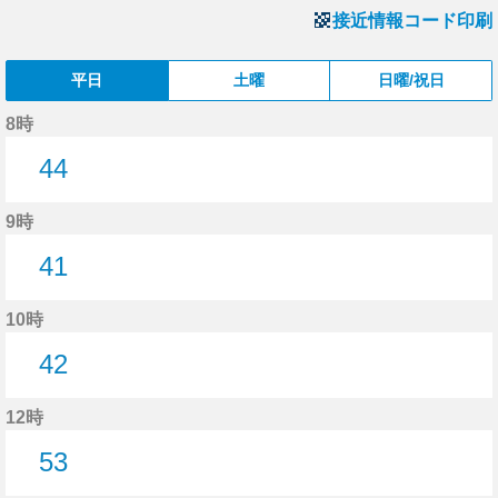
接近情報コード印刷
平日
土曜
日曜/祝日
8時
44
44分はつ
9時
41
41分はつ
10時
42
42分はつ
12時
53
53分はつ