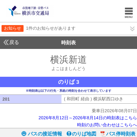
お知らせ
1件のお知らせがあります
戻る
時刻表
横浜新道
よこはまし
よこはましんどう
のりば 3
※時刻表は以下の行先・系統の時刻を合わせて表示しています
( 和田町 経由 ) 横浜駅西口ゆき
( 和田
201
201
乗車日2026年08月07日
2026年8月12日～2026年8月14日の時刻表はこちら
時刻のお問い合わせはこちらへ
バスの接近情報
のりば地図
バス停時刻表