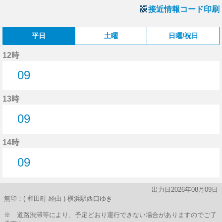
接近情報コード印刷
平日
土曜
日曜/祝日
12時
09
9分はつ
13時
09
9分はつ
14時
09
9分はつ
出力日2026年08月09日
無印：( 和田町 経由 ) 横浜駅西口ゆき
※ 道路渋滞等により、予定どおり運行できない場合がありますのでご了