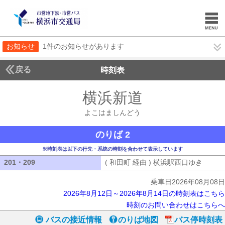
お知らせ
1件のお知らせがあります
戻る
時刻表
横浜新道
よこはまし
よこはましんどう
のりば 2
※時刻表は以下の行先・系統の時刻を合わせて表示しています
201・209
201・209
( 和田町 経由 ) 横浜駅西口ゆき
( 和田
乗車日2026年08月08日
2026年8月12日～2026年8月14日の時刻表はこちら
時刻のお問い合わせはこちらへ
バスの接近情報
のりば地図
バス停時刻表