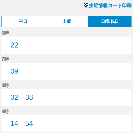
接近情報コード印刷
平日
土曜
日曜/祝日
6時
22
22分はつ
7時
09
9分はつ
8時
02
38
2分はつ
38分はつ
9時
14
54
14分はつ
54分はつ