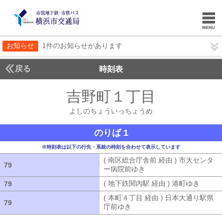
お知らせ
1件のお知らせがあります
戻る
時刻表
吉野町１丁目
よしのち
よしのちょういっちょうめ
のりば 1
※時刻表は以下の行先・系統の時刻を合わせて表示しています
( 南区総合庁舎前 経由 ) 市大センタ
79
79
ー病院前ゆき
( 南区総合庁舎前 経由 
( 地下鉄関内駅 経由 ) 港町ゆき
( 地下
79
79
( 本町４丁目 経由 ) 日本大通り駅県
79
79
庁前ゆき
( 本町４丁目 経由 ) 日本