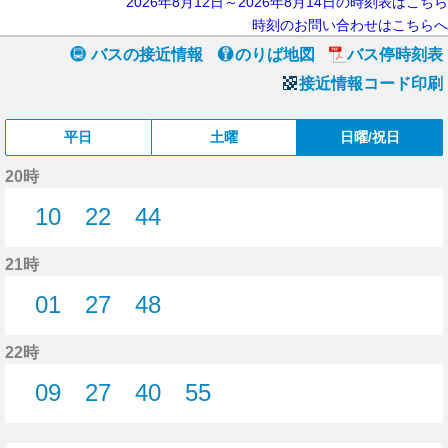
2026年8月12日～2026年8月14日の時刻表はこちら
時刻のお問い合わせはこちらへ
バスの接近情報
のりば地図
バス停時刻表
接近情報コード印刷
平日
土曜
日曜/祝日
20時
10
22
44
10分はつ
22分はつ
44分はつ
21時
01
27
48
1分はつ
27分はつ
48分はつ
22時
09
27
40
55
9分はつ
27分はつ
40分はつ
55分はつ