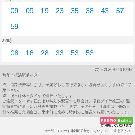
09
09
19
23
35
38
43
57
9分はつ
9分はつ
19分はつ
23分はつ
35分はつ
38分はつ
43分はつ
57分
59
59分はつ
22時
08
16
28
33
53
53
8分はつ
16分はつ
28分はつ
33分はつ
53分はつ
53分はつ
出力日2026年08月09日
無印：横浜駅前ゆき
※ 道路渋滞等により、予定どおり運行できない場合がありますのでご了
承下さい。
※ 祝日は休日ダイヤで運行いたします。
ご注意：ダイヤ改正により時刻を変更する場合は、概ねダイヤ改正の1週
間前までに新しい時刻表を掲載いたします。そのため、1週間以上先の日
付を検索した場合は、乗車前に改めて時刻のご確認をお願いいたします。
※一部、ICカード非対応系統がございます。ご注意下さい。