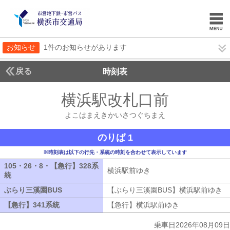
お知らせ
1件のお知らせがあります
戻る
時刻表
横浜駅改札口前
よこは
よこはまえきかいさつぐちまえ
のりば 1
※時刻表は以下の行先・系統の時刻を合わせて表示しています
105・26・8・【急行】328系
横浜駅前ゆき
横浜駅前ゆき
統
105・26・8・【急行】328系統
ぶらり三溪園BUS
ぶらり三溪園BUS
【ぶらり三溪園BUS】横浜駅前ゆき
【
【急行】341系統
【急行】341系統
【急行】横浜駅前ゆき
【急行】横浜駅
乗車日2026年08月09日