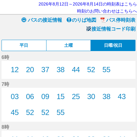
2026年8月12日～2026年8月14日の時刻表はこちら
時刻のお問い合わせはこちらへ
バスの接近情報
のりば地図
バス停時刻表
接近情報コード印刷
平日
土曜
日曜/祝日
6時
12
20
37
38
44
52
55
12分はつ
20分はつ
37分はつ
38分はつ
44分はつ
52分はつ
55分はつ
7時
03
06
09
15
25
30
38
43
3分はつ
6分はつ
9分はつ
15分はつ
25分はつ
30分はつ
38分はつ
43分
45
52
52
55
45分はつ
52分はつ
52分はつ
55分はつ
8時