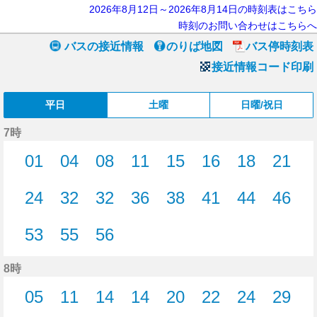
2026年8月12日～2026年8月14日の時刻表はこちら
時刻のお問い合わせはこちらへ
バスの接近情報
のりば地図
バス停時刻表
接近情報コード印刷
平日
土曜
日曜/祝日
7時
01
04
08
11
15
16
18
21
1分はつ
4分はつ
8分はつ
11分はつ
15分はつ
16分はつ
18分はつ
21分
24
32
32
36
38
41
44
46
24分はつ
32分はつ
32分はつ
36分はつ
38分はつ
41分はつ
44分はつ
46分
53
55
56
53分はつ
55分はつ
56分はつ
8時
05
11
14
14
20
22
24
29