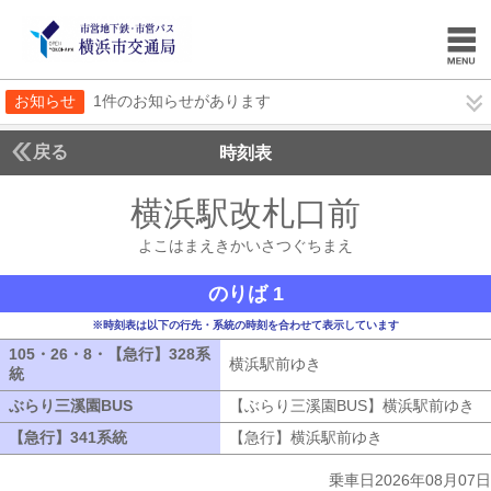
お知らせ
1件のお知らせがあります
戻る
時刻表
横浜駅改札口前
よこは
よこはまえきかいさつぐちまえ
のりば 1
※時刻表は以下の行先・系統の時刻を合わせて表示しています
105・26・8・【急行】328系
横浜駅前ゆき
横浜駅前ゆき
統
105・26・8・【急行】328系統
ぶらり三溪園BUS
ぶらり三溪園BUS
【ぶらり三溪園BUS】横浜駅前ゆき
【
【急行】341系統
【急行】341系統
【急行】横浜駅前ゆき
【急行】横浜駅
乗車日2026年08月07日