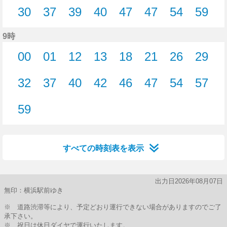
5分はつ
11分はつ
14分はつ
14分はつ
20分はつ
22分はつ
24分はつ
29分
30
37
39
40
47
47
54
59
30分はつ
37分はつ
39分はつ
40分はつ
47分はつ
47分はつ
54分はつ
59分
9時
00
01
12
13
18
21
26
29
0分はつ
1分はつ
12分はつ
13分はつ
18分はつ
21分はつ
26分はつ
29分
32
37
40
42
46
47
54
57
32分はつ
37分はつ
40分はつ
42分はつ
46分はつ
47分はつ
54分はつ
57分
59
59分はつ
すべての時刻表を表示
出力日2026年08月07日
無印：横浜駅前ゆき
※ 道路渋滞等により、予定どおり運行できない場合がありますのでご了
承下さい。
※ 祝日は休日ダイヤで運行いたします。