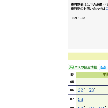
※時刻表は以下の系統・
※時刻のお問い合わせは
109・168
時
平
05
●
●
32
53
06
53
07
●
●