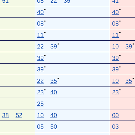
51
08
22
35
41
●
●
40
40
●
●
08
08
●
●
11
11
●
●
22
39
10
39
●
●
39
39
●
●
39
39
●
●
22
35
10
35
●
●
23
40
23
25
38
52
10
40
00
05
50
03