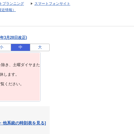
トプランニング
スマートフォンサイト
接近情報）
年3月28日改正)
小
中
大
を除き、⼟曜ダイヤまた
運休します。
ご覧ください。
・他系統の時刻表を見る]