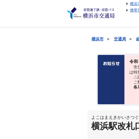
横浜
携帯
横浜市
＞
交通局
＞
令和
市営
は特
△国
ご利
各
よこはまえきかいさつぐ
横浜駅改札