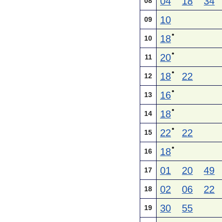
04
18
34
08
10
09
●
18
10
●
20
11
●
18
22
12
●
16
13
●
18
14
●
22
22
15
●
18
16
01
20
49
17
02
06
22
18
30
55
19