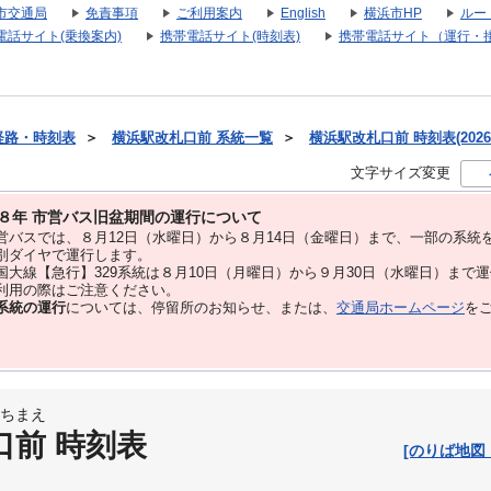
市交通局
免責事項
ご利用案内
English
横浜市HP
ルー
電話サイト(乗換案内)
携帯電話サイト(時刻表)
携帯電話サイト（運行・
経路・時刻表
＞
横浜駅改札口前 系統一覧
＞
横浜駅改札口前 時刻表(2026
文字サイズ変更
８年 市営バス旧盆期間の運行について
バスでは、８⽉12⽇（水曜日）から８⽉14⽇（金曜日）まで、⼀部の系統
別ダイヤで運⾏します。
大線【急行】329系統は８月10日（月曜日）から９月30日（水曜日）まで
用の際はご注意ください。
系統の運行
については、停留所のお知らせ、または、
交通局ホームページ
を
ちまえ
口前 時刻表
[のりば地図