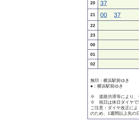
37
20
00
37
21
22
23
00
01
02
無印：横浜駅前ゆき
●：横浜駅前ゆき
※ 道路渋滞等により、
※ 祝日は休日ダイヤで
ご注意：ダイヤ改正によ
のため、1週間以上先の