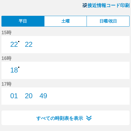
接近情報コード印刷
平日
土曜
日曜/祝日
15時
●
22
22
22分はつ
22分はつ
16時
●
18
18分はつ
17時
01
20
49
1分はつ
20分はつ
49分はつ
すべての時刻表を表示