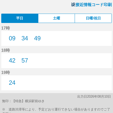
接近情報コード印刷
平日
土曜
日曜/祝日
17時
09
34
49
9分はつ
34分はつ
49分はつ
18時
42
57
42分はつ
57分はつ
19時
24
24分はつ
出力日2026年08月10日
無印：【特急】横浜駅前ゆき
※ 道路渋滞等により、予定どおり運行できない場合がありますのでご了