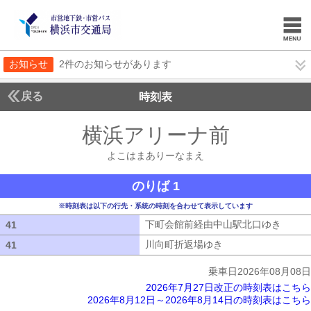
お知らせ
2件のお知らせがあります
戻る
時刻表
横浜アリーナ前
よこは
よこはまありーなまえ
のりば 1
※時刻表は以下の行先・系統の時刻を合わせて表示しています
下町会館前経由中山駅北口ゆき
下町会
41
41
川向町折返場ゆき
川向町折返場ゆき
41
41
乗車日2026年08月08日
2026年7月27日改正の時刻表はこちら
2026年8月12日～2026年8月14日の時刻表はこちら