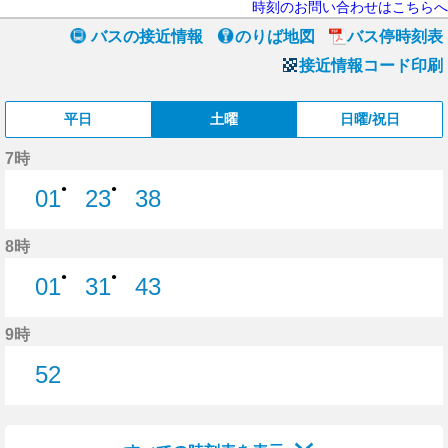
時刻のお問い合わせはこちらへ
バスの接近情報
のりば地図
バス停時刻表
接近情報コード印刷
平日
土曜
日曜/祝日
7時
●
●
01
23
38
1分はつ
23分はつ
38分はつ
8時
●
●
01
31
43
1分はつ
31分はつ
43分はつ
9時
52
52分はつ