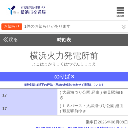
お知らせ
1件のお知らせがあります
戻る
時刻表
横浜火力発電所前
よこは
よこはまかりょくはつでんしょまえ
のりば 3
※時刻表は以下の行先・系統の時刻を合わせて表示しています
( 大黒海づり公園 経由 ) 鶴見駅前ゆ
17
17
き
( 大黒海づり公園 経由 ) 鶴見駅前ゆ
( Ｌ８バース・大黒海づり公園 経由
17
17
) 鶴見駅前ゆき
( Ｌ８バース・大黒海づ
乗車日2026年08月08日