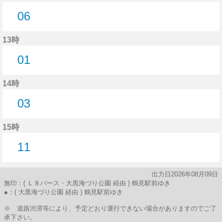
06
6分はつ
13時
01
1分はつ
14時
03
3分はつ
15時
11
11分はつ
出力日2026年08月09日
無印：( Ｌ８バース・大黒海づり公園 経由 ) 鶴見駅前ゆき
●：( 大黒海づり公園 経由 ) 鶴見駅前ゆき
※ 道路渋滞等により、予定どおり運行できない場合がありますのでご了
承下さい。