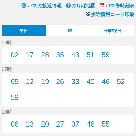
バスの接近情報
のりば地図
バス停時刻表
接近情報コード印刷
平日
土曜
日曜/祝日
16時
02
17
28
35
43
51
59
2分はつ
17分はつ
28分はつ
35分はつ
43分はつ
51分はつ
59分はつ
17時
05
12
19
26
33
40
46
52
5分はつ
12分はつ
19分はつ
26分はつ
33分はつ
40分はつ
46分はつ
52分
59
59分はつ
18時
06
13
20
27
37
46
55
6分はつ
13分はつ
20分はつ
27分はつ
37分はつ
46分はつ
55分はつ