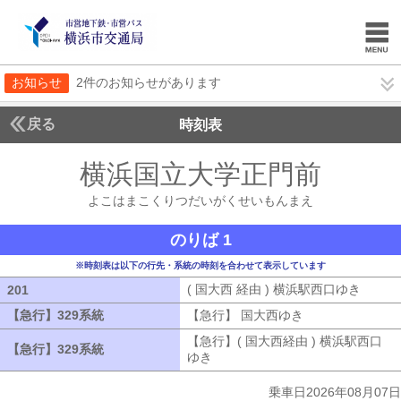
お知らせ
2件のお知らせがあります
戻る
時刻表
横浜国立大学正門前
よこ
よこはまこくりつだいがくせいもんまえ
のりば 1
※時刻表は以下の行先・系統の時刻を合わせて表示しています
( 国大西 経由 ) 横浜駅西口ゆき
( 国大
201
201
【急行】329系統
【急行】329系統
【急行】 国大西ゆき
【急行】 国大西
【急行】( 国大西経由 ) 横浜駅西口
【急行】329系統
【急行】329系統
ゆき
【急行】( 国大西経由 ) 横浜駅西
乗車日2026年08月07日