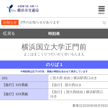
お知らせ
2件のお知らせがあります
戻る
時刻表
横浜国立大学正門前
よこ
よこはまこくりつだいがくせいもんまえ
のりば 1
※時刻表は以下の行先・系統の時刻を合わせて表示しています
( 国大西 経由 ) 横浜駅西口ゆき
( 国大
201
201
【急行】329系統
【急行】329系統
【急行】 国大西ゆき
【急行】 国大西
【急行】( 国大西経由 ) 横浜駅西口
【急行】329系統
【急行】329系統
ゆき
【急行】( 国大西経由 ) 横浜駅西
乗車日2026年08月09日