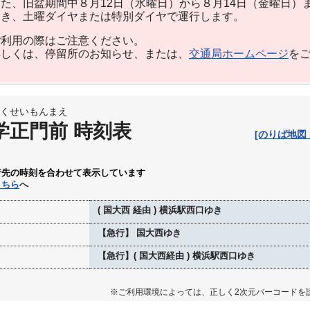
た、旧盆期間中８月12日（水曜日）から８月14日（金曜日）
除き、土曜ダイヤまたは特別ダイヤで運行します。
利用の際はご注意ください。
しくは、停留所のお知らせ、または、
交通局ホームページ
を
くせいもんまえ
学正門前 時刻表
[のりば地図
行先の時刻を合わせて表示しています
こちら
へ
( 国大西 経由 ) 横浜駅西口ゆき
【急行】 国大西ゆき
【急行】( 国大西経由 ) 横浜駅西口ゆき
※ご利用環境によっては、正しく2次元バーコードを