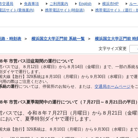
市交通局
免責事項
ご利用案内
English
横浜市HP
ルー
電話サイト(乗換案内)
携帯電話サイト(時刻表)
携帯電話サイト（運行・
経路・時刻表
＞
横浜国立大学正門前 系統一覧
＞
横浜国立大学正門前 時刻表
文字サイズ変更
８年 市営バス旧盆期間の運行について
バスでは、８⽉12⽇（水曜日）から８⽉14⽇（金曜日）まで、⼀部の系統
別ダイヤで運⾏します。
大線【急行】329系統は８月10日（月曜日）から９月30日（水曜日）まで
用の際はご注意ください。
系統の運行
については、停留所のお知らせ、または、
交通局ホームページ
を
８年 市営バス夏季期間中の運行について（７月27日～８月21日の平日
バスでは、令和８年７月27日（月曜日）から８月21日（金
統において、夏季特別ダイヤで運行します。
大線【急行】329系統は、８月10日（月曜日）から９月30日（水曜日）ま