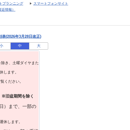
トプランニング
スマートフォンサイト
接近情報）
(2026年3月28日改正)
小
中
大
を除き、⼟曜ダイヤまた
運休します。
ご覧ください。
）※旧盆期間を除く
曜日）まで、一部の
で運休します。