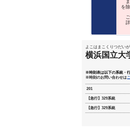
ま
を
ご
詳
よこはまこくりつだいが
横浜国立大
※時刻表は以下の系統・
※時刻のお問い合わせは
201
【急行】329系統
【急行】329系統