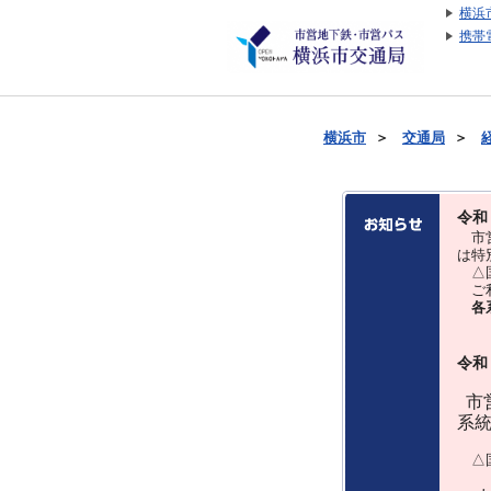
横浜
携帯
横浜市
＞
交通局
＞
令和
市営
は特
△国
ご利
各
令和
市営
系
△国