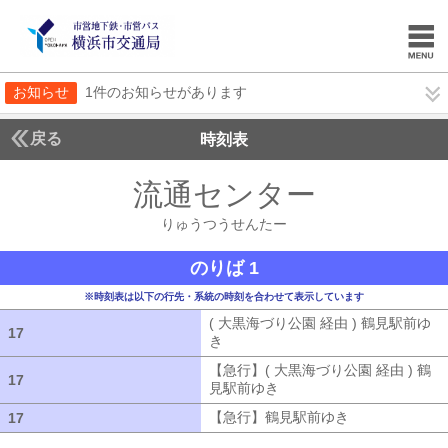
お知らせ
1件のお知らせがあります
戻る
時刻表
流通センター
りゅうつ
りゅうつうせんたー
のりば 1
※時刻表は以下の行先・系統の時刻を合わせて表示しています
( 大黒海づり公園 経由 ) 鶴見駅前ゆ
17
17
き
( 大黒海づり公園 経由 ) 鶴見駅前ゆ
【急行】( 大黒海づり公園 経由 ) 鶴
17
17
見駅前ゆき
【急行】( 大黒海づり公園 
【急行】鶴見駅前ゆき
【急行】鶴見駅
17
17