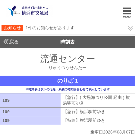
お知らせ
1件のお知らせがあります
戻る
時刻表
流通センター
りゅうつ
りゅうつうせんたー
のりば 1
※時刻表は以下の行先・系統の時刻を合わせて表示しています
【急行】( 大黒海づり公園 経由 ) 横
109
109
浜駅前ゆき
【急行】( 大黒海づり公園 
【急行】横浜駅前ゆき
【急行】横浜駅
109
109
【特急】横浜駅前ゆき
【特急】横浜駅
109
109
乗車日2026年08月07日