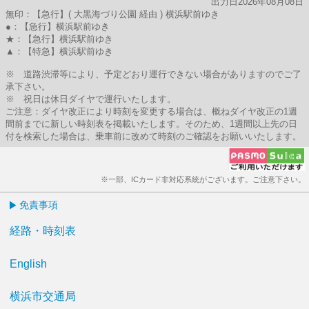
出力日2026年08月08日
無印：【急行】( 大黒海づり公園 経由 ) 横浜駅前ゆき
●：【急行】横浜駅前ゆき
★：【急行】横浜駅前ゆき
▲：【特急】横浜駅前ゆき
※ 道路渋滞等により、予定どおり運行できない場合がありますのでご了
承下さい。
※ 祝日は休日ダイヤで運行いたします。
ご注意：ダイヤ改正により時刻を変更する場合は、概ねダイヤ改正の1週
間前までに新しい時刻表を掲載いたします。そのため、1週間以上先の日
付を検索した場合は、乗車前に改めて時刻のご確認をお願いいたします。
※一部、ICカード非対応系統がございます。ご注意下さい。
免責事項
経路・時刻表
English
横浜市交通局