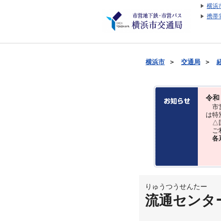
横浜
携帯
横浜市
＞
交通局
＞
令和
市営
は特
△国
ご利
各
りゅうつうせんたー
流通センタ