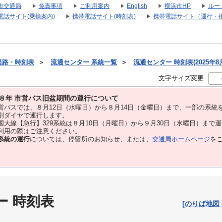
市交通局
免責事項
ご利用案内
English
横浜市HP
ルー
電話サイト(乗換案内)
携帯電話サイト(時刻表)
携帯電話サイト（運行・
経路・時刻表
＞
流通センター 系統一覧
＞
流通センター 時刻表(2025年8
文字サイズ変更
８年 市営バス旧盆期間の運行について
バスでは、８⽉12⽇（水曜日）から８⽉14⽇（金曜日）まで、⼀部の系統
別ダイヤで運⾏します。
大線【急行】329系統は８月10日（月曜日）から９月30日（水曜日）まで
用の際はご注意ください。
系統の運行
については、停留所のお知らせ、または、
交通局ホームページ
を
ー 時刻表
[のりば地図