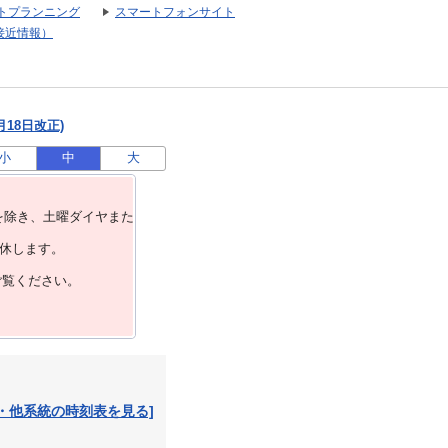
トプランニング
スマートフォンサイト
接近情報）
月18日改正)
小
中
大
を除き、⼟曜ダイヤまた
運休します。
ご覧ください。
・他系統の時刻表を見る]