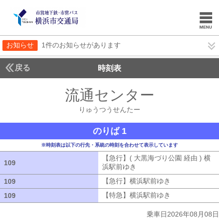
お知らせ
1件のお知らせがあります
戻る
時刻表
流通センター
りゅうつ
りゅうつうせんたー
のりば 1
※時刻表は以下の行先・系統の時刻を合わせて表示しています
【急行】( 大黒海づり公園 経由 ) 横
109
109
浜駅前ゆき
【急行】( 大黒海づり公園 
【急行】横浜駅前ゆき
【急行】横浜駅
109
109
【特急】横浜駅前ゆき
【特急】横浜駅
109
109
乗車日2026年08月08日