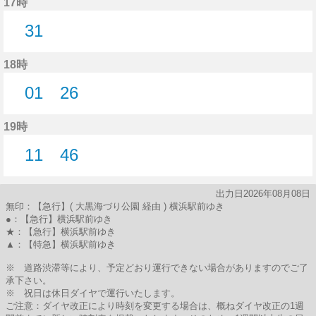
17時
31
31分はつ
18時
01
26
1分はつ
26分はつ
19時
11
46
11分はつ
46分はつ
出力日2026年08月08日
無印：【急行】( 大黒海づり公園 経由 ) 横浜駅前ゆき
●：【急行】横浜駅前ゆき
★：【急行】横浜駅前ゆき
▲：【特急】横浜駅前ゆき
※ 道路渋滞等により、予定どおり運行できない場合がありますのでご了
承下さい。
※ 祝日は休日ダイヤで運行いたします。
ご注意：ダイヤ改正により時刻を変更する場合は、概ねダイヤ改正の1週