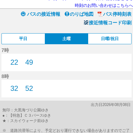
時刻のお問い合わせはこちらへ
バスの接近情報
のりば地図
バス停時刻表
接近情報コード印刷
平日
土曜
日曜/祝日
7時
22
49
22分はつ
49分はつ
8時
32
52
32分はつ
52分はつ
出力日2026年08月08日
無印：大黒海づり公園ゆき
●：【特急】Ｃ３バースゆき
★：スカイウォーク前ゆき
※ 道路渋滞等により、予定どおり運行できない場合がありますのでご了