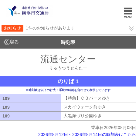
お知らせ
1件のお知らせがあります
戻る
時刻表
流通センター
りゅうつ
りゅうつうせんたー
のりば 1
※時刻表は以下の行先・系統の時刻を合わせて表示しています
【特急】Ｃ３バースゆき
【特急】Ｃ３
109
109
スカイウォーク前ゆき
スカイウォーク
109
109
大黒海づり公園ゆき
大黒海づり公園ゆ
109
109
乗車日2026年08月08日
2026年8月12日～2026年8月14日の時刻表はこちら