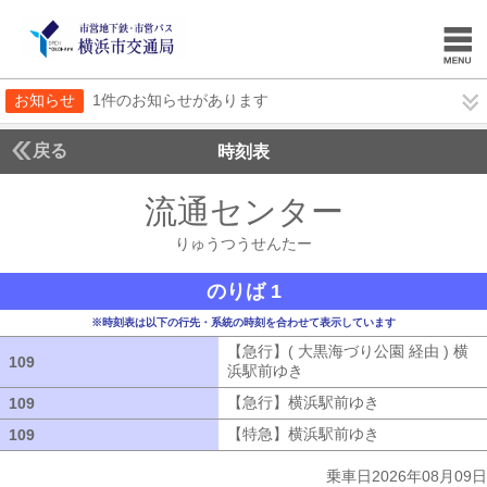
お知らせ
1件のお知らせがあります
戻る
時刻表
流通センター
りゅうつ
りゅうつうせんたー
のりば 1
※時刻表は以下の行先・系統の時刻を合わせて表示しています
【急行】( 大黒海づり公園 経由 ) 横
109
109
浜駅前ゆき
【急行】( 大黒海づり公園 
【急行】横浜駅前ゆき
【急行】横浜駅
109
109
【特急】横浜駅前ゆき
【特急】横浜駅
109
109
乗車日2026年08月09日