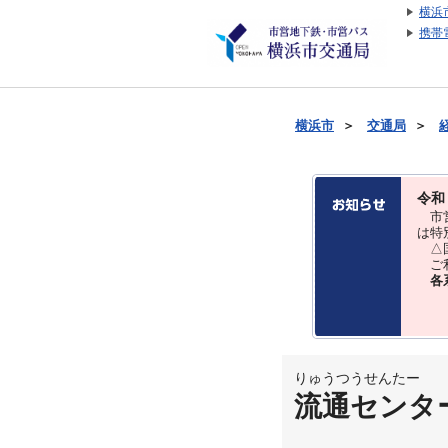
横浜
携帯
横浜市
＞
交通局
＞
令和
市営
は特
△国
ご利
各
りゅうつうせんたー
流通センタ