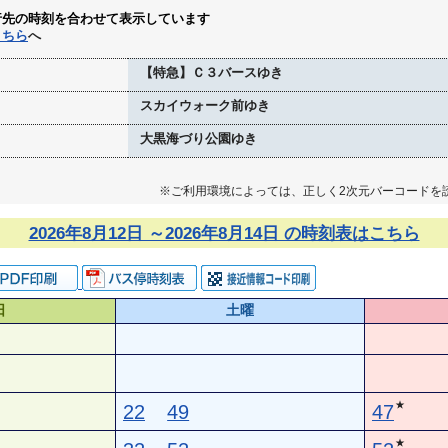
行先の時刻を合わせて表示しています
こちら
へ
【特急】Ｃ３バースゆき
スカイウォーク前ゆき
大黒海づり公園ゆき
※ご利用環境によっては、正しく2次元バーコードを
2026年8月12日 ～2026年8月14日 の時刻表はこちら
日
土曜
★
22
49
47
★