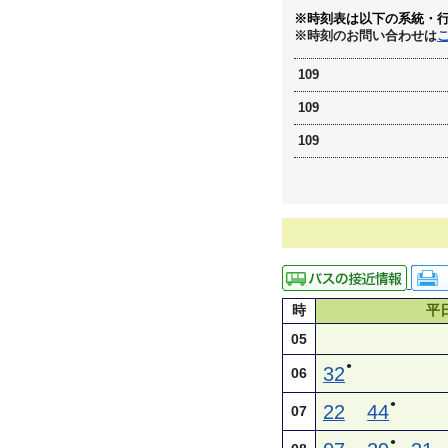
※時刻表は以下の系統・
※時刻のお問い合わせは
109
109
109
時
平
05
●
32
06
●
22
44
07
●