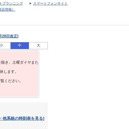
トプランニング
スマートフォンサイト
接近情報）
月28日改正)
小
中
大
を除き、⼟曜ダイヤまた
運休します。
ご覧ください。
・他系統の時刻表を見る]