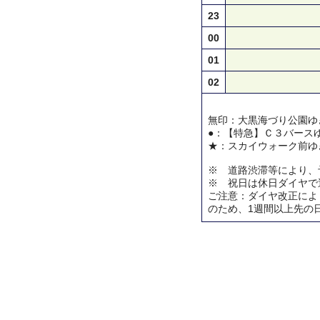
23
00
01
02
無印：大黒海づり公園ゆ
●：【特急】Ｃ３バース
★：スカイウォーク前ゆ
※ 道路渋滞等により、
※ 祝日は休日ダイヤで
ご注意：ダイヤ改正によ
のため、1週間以上先の