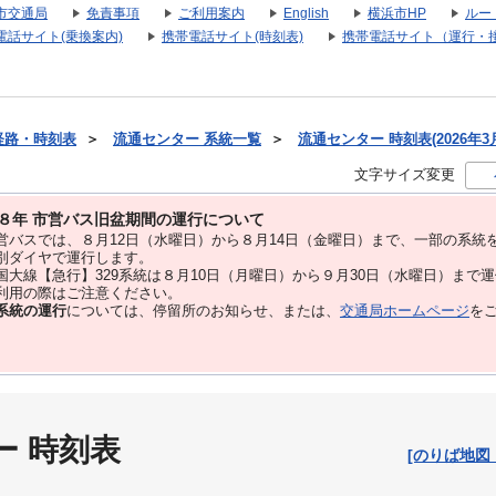
市交通局
免責事項
ご利用案内
English
横浜市HP
ルー
電話サイト(乗換案内)
携帯電話サイト(時刻表)
携帯電話サイト（運行・
経路・時刻表
＞
流通センター 系統一覧
＞
流通センター 時刻表(2026年3
文字サイズ変更
８年 市営バス旧盆期間の運行について
バスでは、８⽉12⽇（水曜日）から８⽉14⽇（金曜日）まで、⼀部の系統
別ダイヤで運⾏します。
大線【急行】329系統は８月10日（月曜日）から９月30日（水曜日）まで
用の際はご注意ください。
系統の運行
については、停留所のお知らせ、または、
交通局ホームページ
を
ー 時刻表
[のりば地図