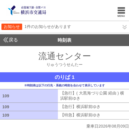
お知らせ
1件のお知らせがあります
戻る
時刻表
流通センター
りゅうつ
りゅうつうせんたー
のりば 1
※時刻表は以下の行先・系統の時刻を合わせて表示しています
【急行】( 大黒海づり公園 経由 ) 横
109
109
浜駅前ゆき
【急行】( 大黒海づり公園 
【急行】横浜駅前ゆき
【急行】横浜駅
109
109
【特急】横浜駅前ゆき
【特急】横浜駅
109
109
乗車日2026年08月09日