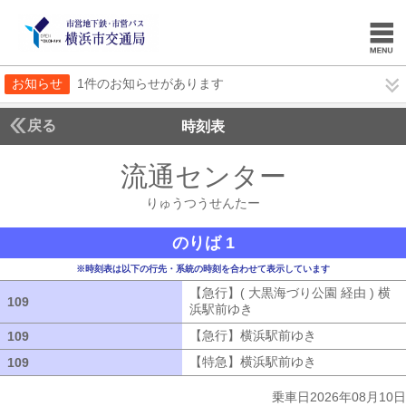
お知らせ
1件のお知らせがあります
戻る
時刻表
流通センター
りゅうつ
りゅうつうせんたー
のりば 1
※時刻表は以下の行先・系統の時刻を合わせて表示しています
【急行】( 大黒海づり公園 経由 ) 横
109
109
浜駅前ゆき
【急行】( 大黒海づり公園 
【急行】横浜駅前ゆき
【急行】横浜駅
109
109
【特急】横浜駅前ゆき
【特急】横浜駅
109
109
乗車日2026年08月10日