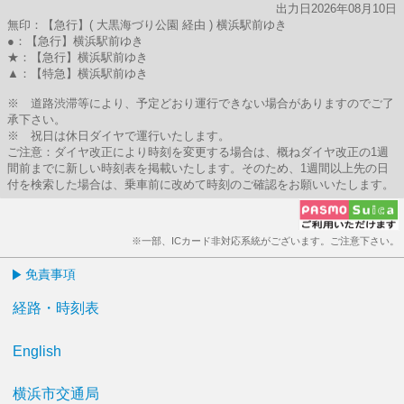
出力日2026年08月10日
無印：【急行】( 大黒海づり公園 経由 ) 横浜駅前ゆき
●：【急行】横浜駅前ゆき
★：【急行】横浜駅前ゆき
▲：【特急】横浜駅前ゆき
※ 道路渋滞等により、予定どおり運行できない場合がありますのでご了
承下さい。
※ 祝日は休日ダイヤで運行いたします。
ご注意：ダイヤ改正により時刻を変更する場合は、概ねダイヤ改正の1週
間前までに新しい時刻表を掲載いたします。そのため、1週間以上先の日
付を検索した場合は、乗車前に改めて時刻のご確認をお願いいたします。
※一部、ICカード非対応系統がございます。ご注意下さい。
免責事項
経路・時刻表
English
横浜市交通局