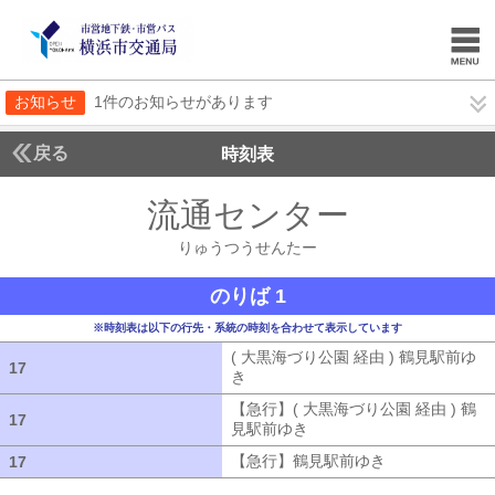
お知らせ
1件のお知らせがあります
戻る
時刻表
流通センター
りゅうつ
りゅうつうせんたー
のりば 1
※時刻表は以下の行先・系統の時刻を合わせて表示しています
( 大黒海づり公園 経由 ) 鶴見駅前ゆ
17
17
き
( 大黒海づり公園 経由 ) 鶴見駅前ゆ
【急行】( 大黒海づり公園 経由 ) 鶴
17
17
見駅前ゆき
【急行】( 大黒海づり公園 
【急行】鶴見駅前ゆき
【急行】鶴見駅
17
17