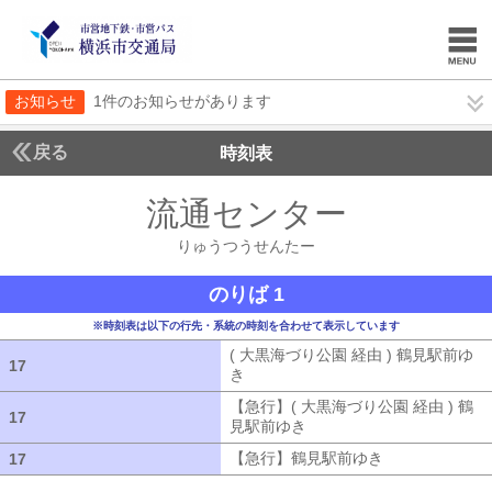
お知らせ
1件のお知らせがあります
戻る
時刻表
流通センター
りゅうつ
りゅうつうせんたー
のりば 1
※時刻表は以下の行先・系統の時刻を合わせて表示しています
( 大黒海づり公園 経由 ) 鶴見駅前ゆ
17
17
き
( 大黒海づり公園 経由 ) 鶴見駅前ゆ
【急行】( 大黒海づり公園 経由 ) 鶴
17
17
見駅前ゆき
【急行】( 大黒海づり公園 
【急行】鶴見駅前ゆき
【急行】鶴見駅
17
17