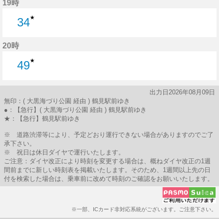
19時
★
34
34分はつ
20時
★
49
49分はつ
出力日2026年08月09日
無印：( 大黒海づり公園 経由 ) 鶴見駅前ゆき
●：【急行】( 大黒海づり公園 経由 ) 鶴見駅前ゆき
★：【急行】鶴見駅前ゆき
※ 道路渋滞等により、予定どおり運行できない場合がありますのでご了
承下さい。
※ 祝日は休日ダイヤで運行いたします。
ご注意：ダイヤ改正により時刻を変更する場合は、概ねダイヤ改正の1週
間前までに新しい時刻表を掲載いたします。そのため、1週間以上先の日
付を検索した場合は、乗車前に改めて時刻のご確認をお願いいたします。
※一部、ICカード非対応系統がございます。ご注意下さい。